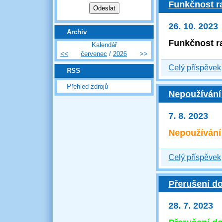
Funkčnost r
26. 10. 2023
Archiv
Funkčnost r
Kalendář
<<
červenec
/
2026
>>
Celý příspěvek
RSS
Přehled zdrojů
Nepoužívání 
7. 8. 2023
Nepoužívání 
Celý příspěvek
Přerušení d
28. 7. 2023