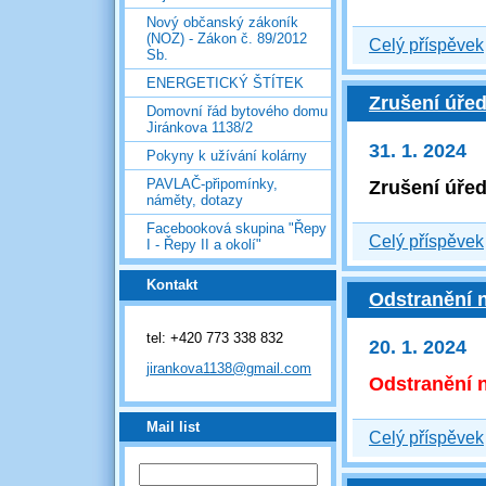
Nový občanský zákoník
(NOZ) - Zákon č. 89/2012
Celý příspěvek
Sb.
ENERGETICKÝ ŠTÍTEK
Zrušení úřed
Domovní řád bytového domu
Jiránkova 1138/2
31. 1. 2024
Pokyny k užívání kolárny
PAVLAČ-připomínky,
Zrušení úřed
náměty, dotazy
Facebooková skupina "Řepy
Celý příspěvek
I - Řepy II a okolí"
Kontakt
Odstranění 
tel: +420 773 338 832
20. 1. 2024
jirankova1138@gmail.com
Odstranění 
Mail list
Celý příspěvek