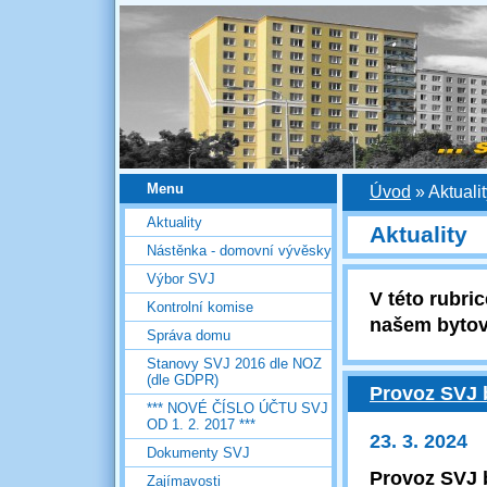
Menu
Úvod
»
Aktuali
Aktuality
Aktuality
Nástěnka - domovní vývěsky
Výbor SVJ
V této rubric
Kontrolní komise
našem byto
Správa domu
Stanovy SVJ 2016 dle NOZ
(dle GDPR)
Provoz SVJ 
*** NOVÉ ČÍSLO ÚČTU SVJ
OD 1. 2. 2017 ***
23. 3. 2024
Dokumenty SVJ
Provoz SVJ 
Zajímavosti