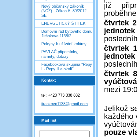
již přip
Nový občanský zákoník
(NOZ) - Zákon č. 89/2012
proběhne
Sb.
čtvrtek 2
ENERGETICKÝ ŠTÍTEK
jednotek
Domovní řád bytového domu
Jiránkova 1138/2
posledníh
Pokyny k užívání kolárny
čtvrtek 
PAVLAČ-připomínky,
jednotek
náměty, dotazy
posledníh
Facebooková skupina "Řepy
I - Řepy II a okolí"
čtvrtek 
vyúčtová
Kontakt
mezi 19:0
tel: +420 773 338 832
jirankova1138@gmail.com
Jelikož s
každého 
Mail list
vyúčtová
pouze vl