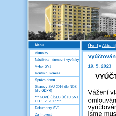
Menu
Úvod
»
Aktuali
Aktuality
Vyúčtován
Nástěnka - domovní vývěsky
19. 5. 2023
Výbor SVJ
Kontrolní komise
VYÚČT
Správa domu
Stanovy SVJ 2016 dle NOZ
(dle GDPR)
Vážení vl
*** NOVÉ ČÍSLO ÚČTU SVJ
omlouvá
OD 1. 2. 2017 ***
vyúčtová
Dokumenty SVJ
jsme muse
Zajímavosti