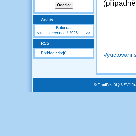
(případně
Archiv
Kalendář
<<
červenec
/
2026
>>
RSS
Přehled zdrojů
Vyúčtování 
© František Bílý & SVJ J