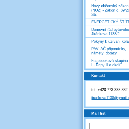
Nový občanský zákon
(NOZ) - Zákon č. 89/2
Sb.
ENERGETICKÝ ŠTÍT
Domovní řád bytovéh
Jiránkova 1138/2
Pokyny k užívání kolá
PAVLAČ-připomínky,
náměty, dotazy
Facebooková skupina
I - Řepy II a okolí"
Kontakt
tel: +420 773 338 832
jirankova1138@gmail
Mail list