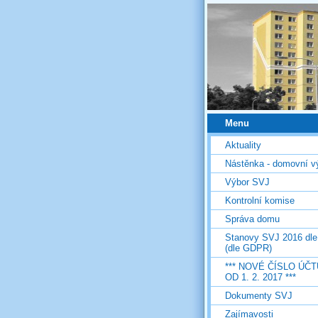
Menu
Aktuality
Nástěnka - domovní v
Výbor SVJ
Kontrolní komise
Správa domu
Stanovy SVJ 2016 dl
(dle GDPR)
*** NOVÉ ČÍSLO ÚČT
OD 1. 2. 2017 ***
Dokumenty SVJ
Zajímavosti