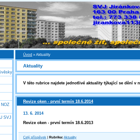
Úvod
»
Aktuality
Aktuality
ývěsky
V této rubrice najdete jednotlivé aktuality týkající se dění
Revize oken - první termín 18.6.2014
e NOZ
13. 6. 2014
U SVJ
Revize oken - první termín 18.6.2013
Celý příspěvek
|
Rubrika:
Aktuality