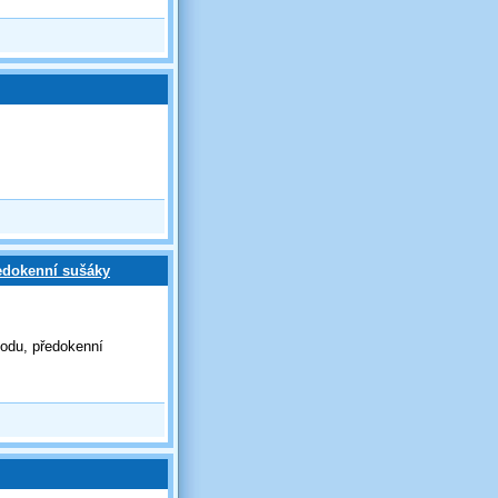
ředokenní sušáky
hodu, předokenní