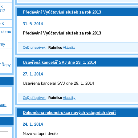
ík
012
Předávání Vyúčtování služeb za rok 2013
EK
31. 5. 2014
o domu
Předávání Vyúčtování služeb za rok 2013
rny
Celý příspěvek
|
Rubrika:
Aktuality
Uzavřená kancelář SVJ dne 29. 1. 2014
 "Řepy
27. 1. 2014
Uzavřená kancelář SVJ dne 29. 1. 2014
Celý příspěvek
|
Rubrika:
Aktuality
.com
Dokončena rekonstrukce nových vstupních dveří
24. 1. 2014
Nové vstupní dveře