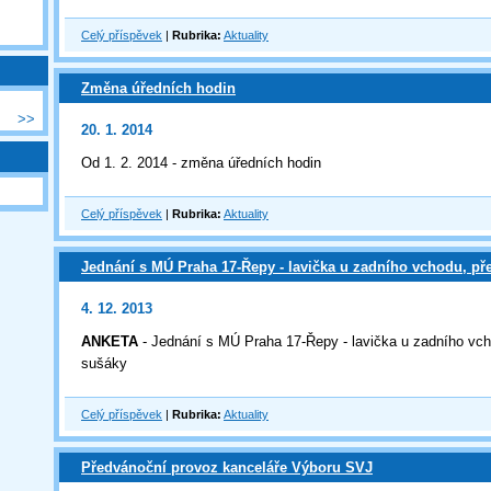
Celý příspěvek
|
Rubrika:
Aktuality
Změna úředních hodin
>>
20. 1. 2014
Od 1. 2. 2014 - změna úředních hodin
Celý příspěvek
|
Rubrika:
Aktuality
Jednání s MÚ Praha 17-Řepy - lavička u zadního vchodu, p
4. 12. 2013
ANKETA
- Jednání s MÚ Praha 17-Řepy - lavička u zadního vc
sušáky
Celý příspěvek
|
Rubrika:
Aktuality
Předvánoční provoz kanceláře Výboru SVJ