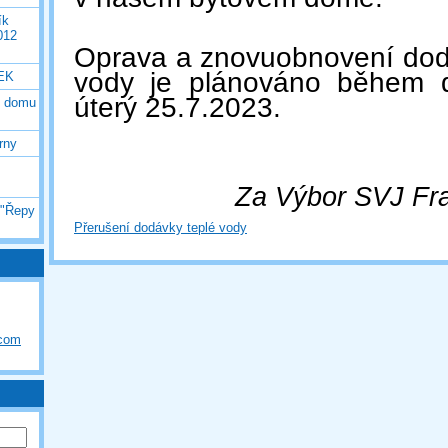
ík
012
Oprava a znovuobnovení dod
vody je plánováno během d
EK
úterý 25.7.2023.
o domu
rny
Za Výbor SVJ
Fra
 "Řepy
Přerušení dodávky teplé vody
.com