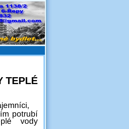
 TEPLÉ
ájemníci,
ím potrubí
eplé vody