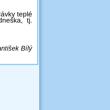
ávky teplé
neška, tj.
ntišek Bílý