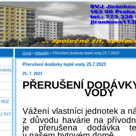
Úvod
»
Aktuality
»
Přerušení dodávky teplé vody 25.7.2023
Přerušení dodávky teplé vody 25.7.2023
ývěsky
25. 7. 2023
PŘERUŠENÍ DODÁVKY
VODY
e NOZ
Vážení vlastníci jednotek a n
U SVJ
z důvodu havárie na přívodn
je přerušena dodávka t
v našem bytovém domě.