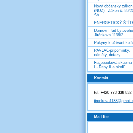
Nový občanský zákon
(NOZ) - Zákon č. 89/2
Sb.
ENERGETICKÝ ŠTÍT
Domovní řád bytovéh
Jiránkova 1138/2
Pokyny k užívání kolá
PAVLAČ-připomínky,
náměty, dotazy
Facebooková skupina
I - Řepy II a okolí"
Kontakt
tel: +420 773 338 832
jirankova1138@gmail
Mail list