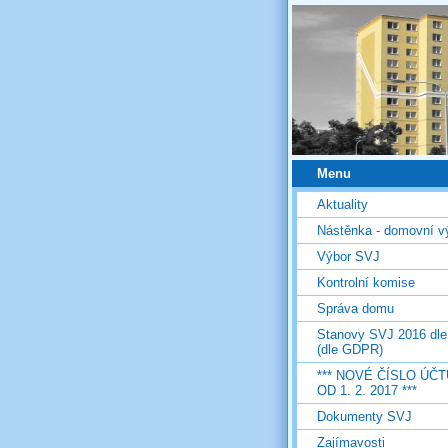
Menu
Aktuality
Nástěnka - domovní v
Výbor SVJ
Kontrolní komise
Správa domu
Stanovy SVJ 2016 dl
(dle GDPR)
*** NOVÉ ČÍSLO ÚČT
OD 1. 2. 2017 ***
Dokumenty SVJ
Zajímavosti