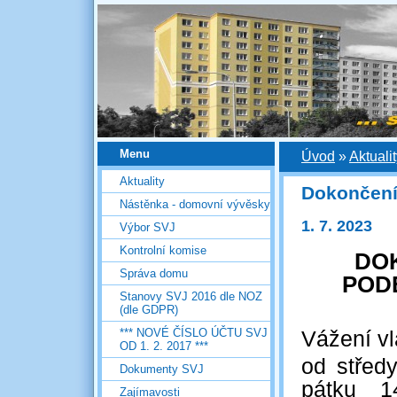
Menu
Úvod
»
Aktuali
Aktuality
Dokončení
Nástěnka - domovní vývěsky
1. 7. 2023
Výbor SVJ
Kontrolní komise
DO
Správa domu
POD
Stanovy SVJ 2016 dle NOZ
(dle GDPR)
*** NOVÉ ČÍSLO ÚČTU SVJ
Vážení vl
OD 1. 2. 2017 ***
od střed
Dokumenty SVJ
pátku 
Zajímavosti