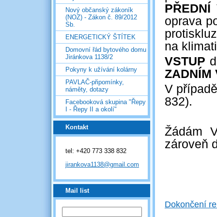
PŘEDNÍ
Nový občanský zákoník
(NOZ) - Zákon č. 89/2012
oprava p
Sb.
protisklu
ENERGETICKÝ ŠTÍTEK
na klima
Domovní řád bytového domu
Jiránkova 1138/2
VSTUP
d
Pokyny k užívání kolárny
ZADNÍM
PAVLAČ-připomínky,
V případě
náměty, dotazy
832).
Facebooková skupina "Řepy
I - Řepy II a okolí"
Kontakt
Žádám V
zároveň 
tel: +420 773 338 832
jirankova1138@gmail.com
Mail list
Dokončení re