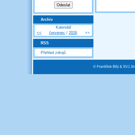
Archiv
Kalendář
<<
červenec
/
2026
>>
RSS
Přehled zdrojů
© František Bílý & SVJ J