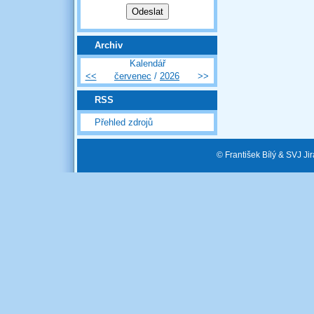
Archiv
Kalendář
<<
červenec
/
2026
>>
RSS
Přehled zdrojů
© František Bílý & SVJ J