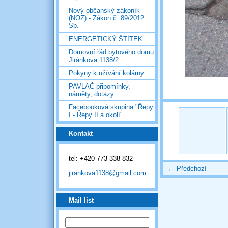
Nový občanský zákoník
(NOZ) - Zákon č. 89/2012
Sb.
ENERGETICKÝ ŠTÍTEK
Domovní řád bytového domu
Jiránkova 1138/2
Pokyny k užívání kolárny
PAVLAČ-připomínky,
náměty, dotazy
Facebooková skupina "Řepy
I - Řepy II a okolí"
Kontakt
tel: +420 773 338 832
← Předchozí
jirankova1138@gmail.com
Mail list