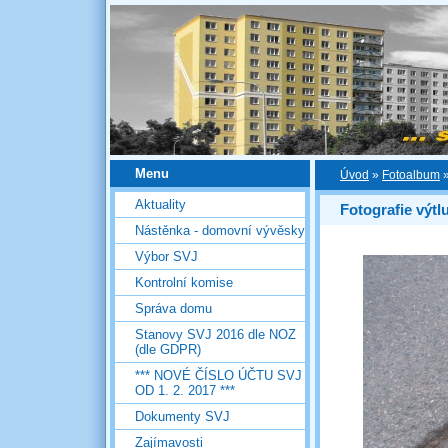
Menu
Úvod
»
Fotoalbum
Aktuality
Fotografie výtl
Nástěnka - domovní vývěsky
Výbor SVJ
Kontrolní komise
Správa domu
Stanovy SVJ 2016 dle NOZ
(dle GDPR)
*** NOVÉ ČÍSLO ÚČTU SVJ
OD 1. 2. 2017 ***
Dokumenty SVJ
Zajímavosti