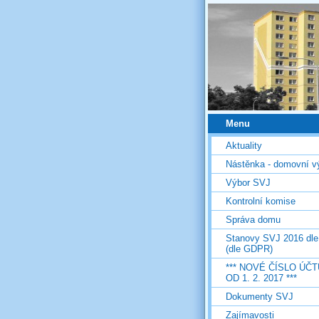
Menu
Aktuality
Nástěnka - domovní v
Výbor SVJ
Kontrolní komise
Správa domu
Stanovy SVJ 2016 dl
(dle GDPR)
*** NOVÉ ČÍSLO ÚČT
OD 1. 2. 2017 ***
Dokumenty SVJ
Zajímavosti