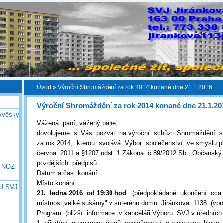
Úvod
»
Výroční Shromáždění za rok 2014 konané dne 21.1.2016
Výroční Shromáždění za rok 2014 konané dne 21.1.20
ývěsky
Vážená paní, vážený pane,
dovolujeme si Vás pozvat na výroční schůzi Shromáždění sp
za rok 2014, kterou svolává Výbor společenství ve smyslu p
června 2011 a §1207 odst. 1 Zákona č.89/2012 Sb., Občanský
pozdějších předpisů.
e NOZ
Datum a čas konání:
Místo konání:
U SVJ
21. ledna 2016 od 19:30 hod
. (předpokládané ukončení cca 
místnost,velké sušárny" v suterénu domu Jiránkova 1138 (vp
Program (bližší informace v kanceláři Výboru SVJ v úředních
1. přivítání a prezence členů společenství a registrace hlasů