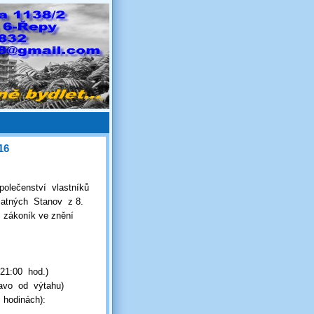
16
olečenství vlastníků
latných Stanov z 8.
 zákoník ve znění
21:00 hod.)
ravo od výtahu)
 hodinách):