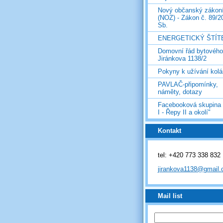
Nový občanský zákon
(NOZ) - Zákon č. 89/2
Sb.
ENERGETICKÝ ŠTÍT
Domovní řád bytovéh
Jiránkova 1138/2
Pokyny k užívání kolá
PAVLAČ-připomínky,
náměty, dotazy
Facebooková skupina
I - Řepy II a okolí"
Kontakt
tel: +420 773 338 832
jirankova1138@gmail
Mail list