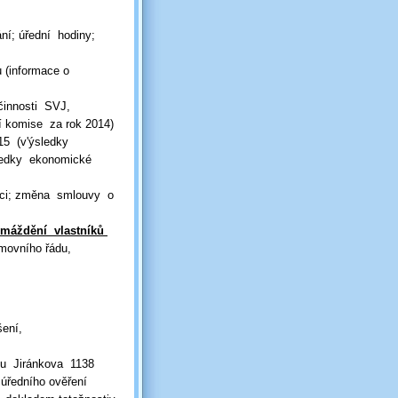
ání; úřední hodiny;
 (informace o
činnosti SVJ,
í komise za rok 2014)
15 (v'ýsledky
sledky ekonomické
raci; změna smlouvy o
romáždění vlastníků
movního řádu,
ení,
mu Jiránkova 1138
úředního ověření