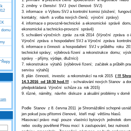
2. změny v členství SVJ (noví členové SVJ)
ík
012
3. informace o Výboru SVJ a kontrolní komisi (složení; fungov
kontakty; návrh a volba nových členů; výroční zprávy)
EK
4. informace o provozně-technické a ekonomické správě domu
ekonomické a technicko-provozní správě)
o domu
5. schválení výročních zpráv za rok 2014 (Výroční zpráva o 
Výroční zpráva o hospodaření SVJ a Výroční zpráva kontroln
rny
6. informace o činnosti a hospodaření SVJ v průběhu roku 20
technické správy; výběrová řízení a rekonstrukce domu; vý
správy - příjmy, výdaje, dlužníci)
 "Řepy
7. rekonstrukce výtahů (výběrové řízení; začátek a průběh p
servisu výtahů)
8. plán činnosti, investic a rekonstrukcí na rok 2015
( !!! Sh
14.3.2016 od 18:30 hod.!!!
- schvalování nových Stanov a do
předpokládaná Výroční schůze za rok 2015)
9. různé, náměty, návrhn diskuze a akuální problémy v domě
.com
Podle Stanov z 8. června 2011 je Shromáždění schopné usnáš
jen pokud jsou přítomni čIenové, kteří mají většinu hlasů.
Hlasovací právo mají pouze vlastníci bytových jednotek do
nebo osoby pověřené Plnou mocí k zastupování, bez nutnosti 