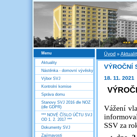
Menu
Úvod
»
Aktuali
Aktuality
VÝROČNÍ 
Nástěnka - domovní vývěsky
18. 11. 2021
Výbor SVJ
Kontrolní komise
VÝROČN
Správa domu
Stanovy SVJ 2016 dle NOZ
Vážení vla
(dle GDPR)
*** NOVÉ ČÍSLO ÚČTU SVJ
informoval
OD 1. 2. 2017 ***
SSV za ro
Dokumenty SVJ
Zajímavosti