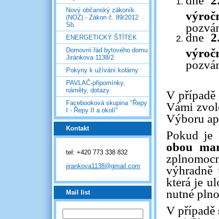
dne
2
Nový občanský zákoník
výroč
(NOZ) - Zákon č. 89/2012
pozvá
Sb.
dne
2
ENERGETICKÝ ŠTÍTEK
výroč
Domovní řád bytového domu
Jiránkova 1138/2
pozvá
Pokyny k užívání kolárny
PAVLAČ-připomínky,
náměty, dotazy
V případě
Facebooková skupina "Řepy
Vámi zvole
I - Řepy II a okolí"
Výboru ap
Kontakt
Pokud je
obou man
tel: +420 773 338 832
zplnomoc
jirankova1138@gmail.com
výhradně 
která je u
nutné pln
Mail list
V případě