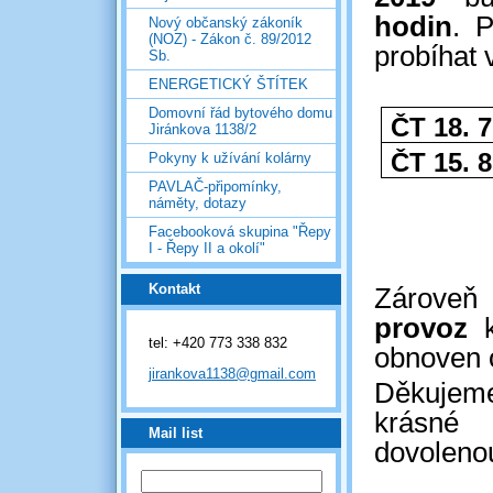
hodin
. 
Nový občanský zákoník
(NOZ) - Zákon č. 89/2012
probíhat 
Sb.
ENERGETICKÝ ŠTÍTEK
Domovní řád bytového domu
ČT 18. 7
Jiránkova 1138/2
ČT 15. 8
Pokyny k užívání kolárny
PAVLAČ-připomínky,
náměty, dotazy
Facebooková skupina "Řepy
I - Řepy II a okolí"
Kontakt
Zárove
provoz
k
tel: +420 773 338 832
obnoven
jirankova1138@gmail.com
Děkujem
krásné
Mail list
do