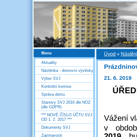
Menu
Úvod
»
Nástěn
Aktuality
Prázdnino
Nástěnka - domovní vývěsky
21. 6. 2019
Výbor SVJ
Kontrolní komise
ÚŘED
Správa domu
Stanovy SVJ 2016 dle NOZ
(dle GDPR)
*** NOVÉ ČÍSLO ÚČTU SVJ
Vážení vl
OD 1. 2. 2017 ***
v obdo
Dokumenty SVJ
2019
b
Zajímavosti