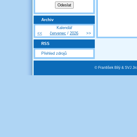
Archiv
Kalendář
<<
červenec
/
2026
>>
RSS
Přehled zdrojů
© František Bílý & SVJ J