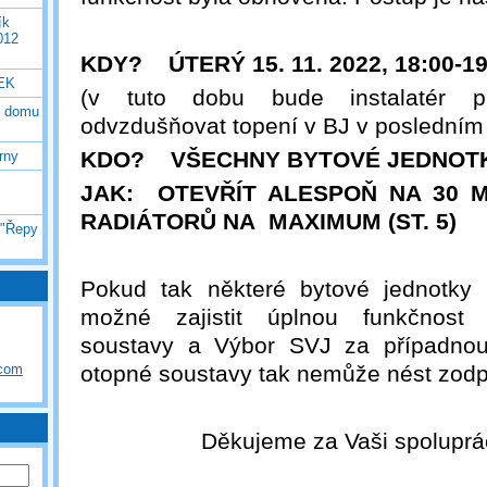
ík
012
KDY? ÚTERÝ 15. 11. 2022, 18:00-19
EK
(v tuto dobu bude instalatér p
o domu
odvzdušňovat topení v BJ v posledním 
KDO? VŠECHNY BYTOVÉ JEDNOT
rny
JAK: OTEVŘÍT ALESPOŇ NA 30 M
RADIÁTORŮ NA MAXIMUM (ST. 5)
 "Řepy
Pokud tak některé bytové jednotky 
možné zajistit úplnou funkčnost
soustavy a Výbor SVJ za případnou
.com
otopné soustavy tak nemůže nést zod
Děkujeme za Vaši spoluprác