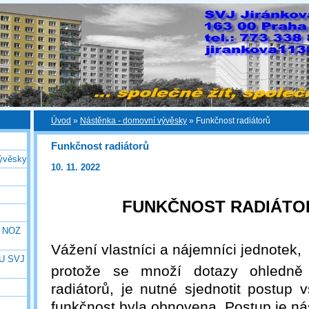
Úvod
»
Nástěnka - domovní vývěsky
»
Funkčnost radiátorů
Funkčnost radiátorů
ývěsky
10. 11. 2022
FUNKČNOST RADIÁTO
e NOZ
Vážení vlastníci a nájemníci jednotek,
U SVJ
protože se množí dotazy ohledně 
radiátorů, je nutné sjednotit postup 
funkčnost byla obnovena. Postup je nás