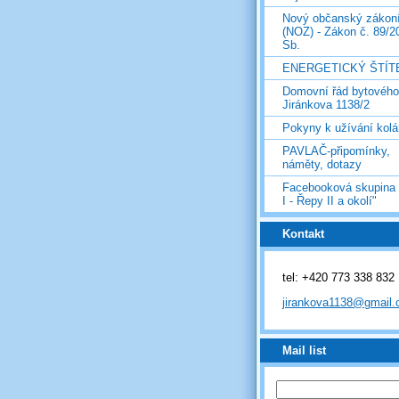
Nový občanský zákon
(NOZ) - Zákon č. 89/2
Sb.
ENERGETICKÝ ŠTÍT
Domovní řád bytovéh
Jiránkova 1138/2
Pokyny k užívání kolá
PAVLAČ-připomínky,
náměty, dotazy
Facebooková skupina
I - Řepy II a okolí"
Kontakt
tel: +420 773 338 832
jirankova1138@gmail
Mail list