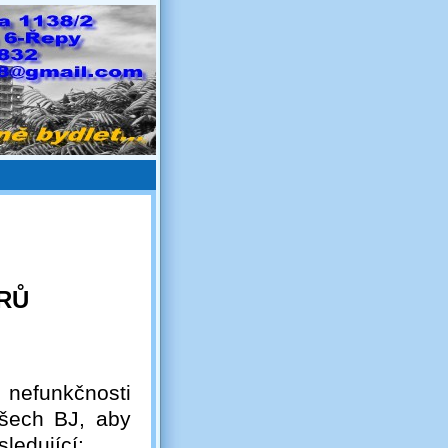
RŮ
nefunkčnosti
všech BJ, aby
ledující: