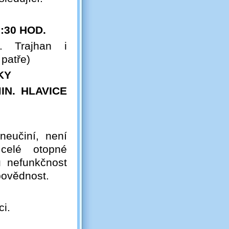
:30 HOD.
. Trajhan i
patře)
KY
IN. HLAVICE
neučiní, není
 celé otopné
 nefunkčnost
povědnost.
i.