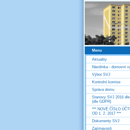
Menu
Aktuality
Nástěnka - domovní v
Výbor SVJ
Kontrolní komise
Správa domu
Stanovy SVJ 2016 dl
(dle GDPR)
*** NOVÉ ČÍSLO ÚČT
OD 1. 2. 2017 ***
Dokumenty SVJ
Zajímavosti