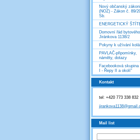
Nový občanský zákon
(NOZ) - Zákon č. 89/2
Sb.
ENERGETICKÝ ŠTÍT
Domovní řád bytovéh
Jiránkova 1138/2
Pokyny k užívání kolá
PAVLAČ-připomínky,
náměty, dotazy
Facebooková skupina
I - Řepy II a okolí"
Kontakt
tel: +420 773 338 832
jirankova1138@gmail
Mail list