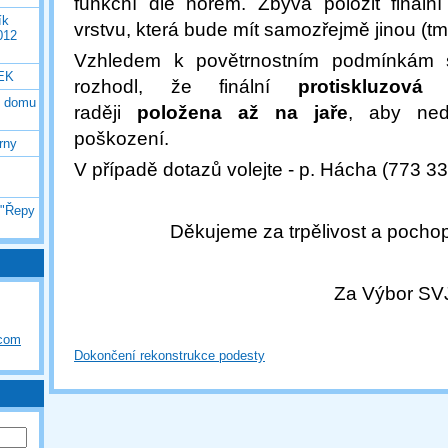
funkční dle norem. Zbývá položit finální
ík
vrstvu, která bude mít samozřejmě jinou (tm
012
Vzhledem k povětrnostním podmínkám
EK
rozhodl, že finální
protiskluzová 
o domu
raději
položena až na jaře
, aby ned
poškození.
rny
V případě dotazů volejte - p. Hácha (773 33
 "Řepy
Děkujeme za trpělivost a pochop
Za Výbor SV
.com
Dokončení rekonstrukce podesty