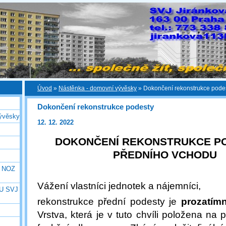
Úvod
»
Nástěnka - domovní vývěsky
»
Dokončení rekonstrukce pode
Dokončení rekonstrukce podesty
ývěsky
12. 12. 2022
DOKONČENÍ REKONSTRUKCE P
PŘEDNÍHO VCHODU
e NOZ
Vážení vlastníci jednotek a nájemníci,
U SVJ
rekonstrukce přední podesty je
prozatím
Vrstva, která je v tuto chvíli položena na 