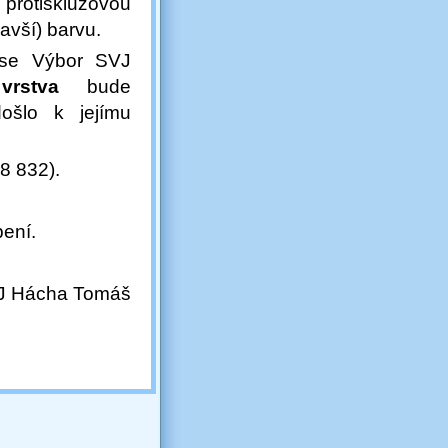
 protiskluzovou
avší) barvu.
 se Výbor SVJ
vrstva
bude
ošlo k jejímu
8 832).
ení.
J Hácha Tomáš