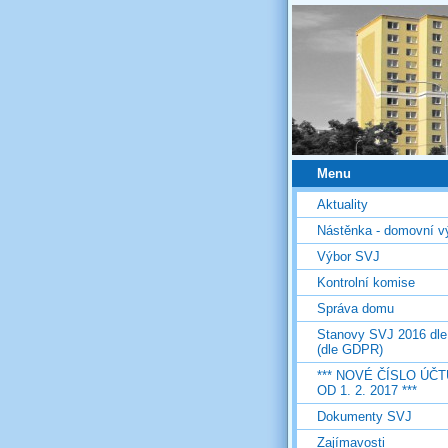
Menu
Aktuality
Nástěnka - domovní v
Výbor SVJ
Kontrolní komise
Správa domu
Stanovy SVJ 2016 dl
(dle GDPR)
*** NOVÉ ČÍSLO ÚČT
OD 1. 2. 2017 ***
Dokumenty SVJ
Zajímavosti