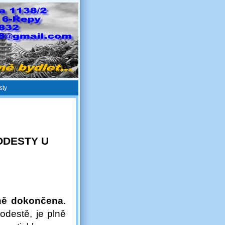
sty
ODESTY U
ně dokončena
.
podestě, je plně