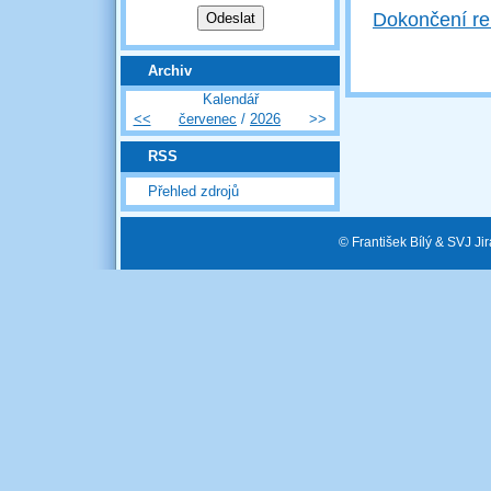
Dokončení re
Archiv
Kalendář
<<
červenec
/
2026
>>
RSS
Přehled zdrojů
© František Bílý & SVJ J