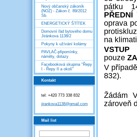
pátku 
Nový občanský zákoník
(NOZ) - Zákon č. 89/2012
PŘEDNÍ
Sb.
oprava p
ENERGETICKÝ ŠTÍTEK
protisklu
Domovní řád bytového domu
Jiránkova 1138/2
na klima
Pokyny k užívání kolárny
VSTUP
d
PAVLAČ-připomínky,
pouze
Z
náměty, dotazy
Facebooková skupina "Řepy
V případě
I - Řepy II a okolí"
832).
Kontakt
Žádám V
tel: +420 773 338 832
zároveň 
jirankova1138@gmail.com
Mail list