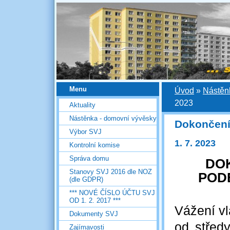
Menu
Úvod
»
Nástěn
2023
Aktuality
Nástěnka - domovní vývěsky
Dokončení
Výbor SVJ
1. 7. 2023
Kontrolní komise
Správa domu
DO
Stanovy SVJ 2016 dle NOZ
POD
(dle GDPR)
*** NOVÉ ČÍSLO ÚČTU SVJ
OD 1. 2. 2017 ***
Vážení vl
Dokumenty SVJ
od střed
Zajímavosti