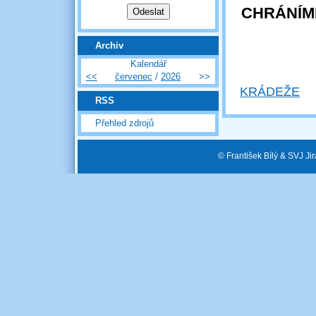
CHRÁNÍME
Archiv
Kalendář
<<
červenec
/
2026
>>
KRÁDEŽE
RSS
Přehled zdrojů
© František Bílý & SVJ J