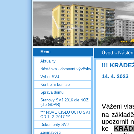
Menu
Úvod
»
Nástěn
Aktuality
!!! KRÁDEŽ
Nástěnka - domovní vývěsky
14. 4. 2023
Výbor SVJ
Kontrolní komise
Správa domu
Stanovy SVJ 2016 dle NOZ
(dle GDPR)
Vážení vlas
*** NOVÉ ČÍSLO ÚČTU SVJ
na základ
OD 1. 2. 2017 ***
upozornit 
Dokumenty SVJ
ke
KRÁD
Zajímavosti