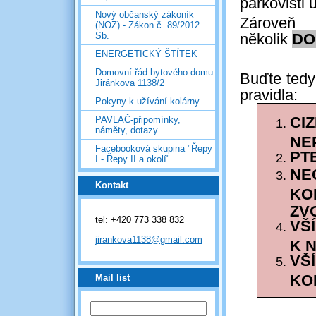
parkovišti
Nový občanský zákoník
Záro
(NOZ) - Zákon č. 89/2012
Sb.
několik
DO
ENERGETICKÝ ŠTÍTEK
Domovní řád bytového domu
Buďte tedy
Jiránkova 1138/2
pravidla:
Pokyny k užívání kolárny
CI
PAVLAČ-připomínky,
náměty, dotazy
NE
Facebooková skupina "Řepy
PT
I - Řepy II a okolí"
NE
Kontakt
KO
ZV
tel: +420 773 338 832
VŠ
jirankova1138@gmail.com
K 
VŠ
KOL
Mail list