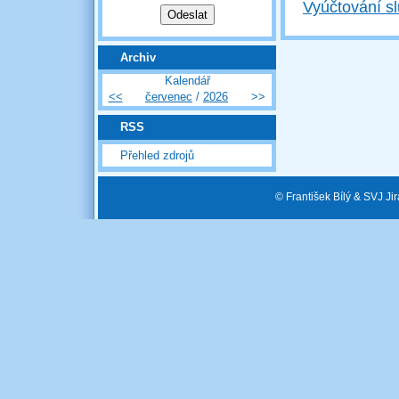
Vyúčtování sl
Archiv
Kalendář
<<
červenec
/
2026
>>
RSS
Přehled zdrojů
© František Bílý & SVJ J