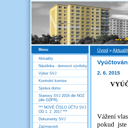
Menu
Úvod
»
Aktuali
Aktuality
Vyúčtování
Nástěnka - domovní vývěsky
2. 6. 2015
Výbor SVJ
Kontrolní komise
VYÚČ
Správa domu
Stanovy SVJ 2016 dle NOZ
(dle GDPR)
*** NOVÉ ČÍSLO ÚČTU SVJ
OD 1. 2. 2017 ***
Vážení vlas
Dokumenty SVJ
pokud jste
Zajímavosti