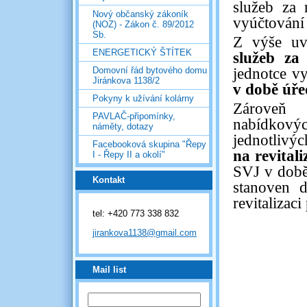
služeb za 
Nový občanský zákoník
vyúčtování 
(NOZ) - Zákon č. 89/2012
Sb.
Z výše uv
ENERGETICKÝ ŠTÍTEK
služeb z
jednotce v
Domovní řád bytového domu
Jiránkova 1138/2
v době úře
Pokyny k užívání kolárny
Zároveň 
PAVLAČ-připomínky,
nabídkovýc
náměty, dotazy
jednotlivý
Facebooková skupina "Řepy
na revital
I - Řepy II a okolí"
SVJ v době
Kontakt
stanoven d
revitalizaci
tel: +420 773 338 832
jirankova1138@gmail.com
Mail list