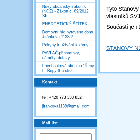
Nový občanský zákoník
Tyto Stanovy
(NOZ) - Zákon č. 89/2012
vlastníků SV
Sb.
ENERGETICKÝ ŠTÍTEK
Součástí je i
Domovní řád bytového domu
Jiránkova 1138/2
Pokyny k užívání kolárny
STANOVY NOV
PAVLAČ-připomínky,
náměty, dotazy
Facebooková skupina "Řepy
I - Řepy II a okolí"
Kontakt
tel: +420 773 338 832
jirankova1138@gmail.com
Mail list