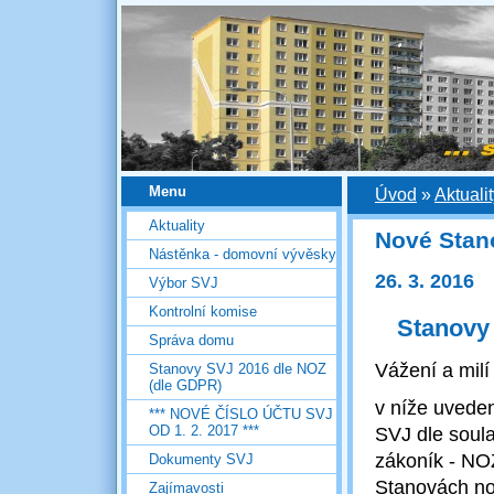
Menu
Úvod
»
Aktuali
Aktuality
Nové Stano
Nástěnka - domovní vývěsky
26. 3. 2016
Výbor SVJ
Kontrolní komise
Stanovy
Správa domu
Vážení a milí
Stanovy SVJ 2016 dle NOZ
(dle GDPR)
v níže uvede
*** NOVÉ ČÍSLO ÚČTU SVJ
OD 1. 2. 2017 ***
SVJ dle soul
zákoník - NOZ
Dokumenty SVJ
Stanovách no
Zajímavosti