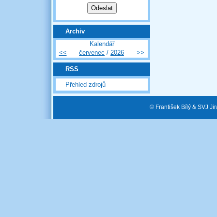
Archiv
Kalendář
<<
červenec
/
2026
>>
RSS
Přehled zdrojů
© František Bílý & SVJ J