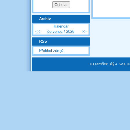
Archiv
Kalendář
<<
červenec
/
2026
>>
RSS
Přehled zdrojů
© František Bílý & SVJ J