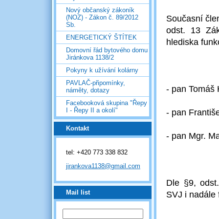
Nový občanský zákoník
(NOZ) - Zákon č. 89/2012
Současní čle
Sb.
odst. 13 Zák
ENERGETICKÝ ŠTÍTEK
hlediska funk
Domovní řád bytového domu
Jiránkova 1138/2
Pokyny k užívání kolárny
PAVLAČ-připomínky,
- pan Tomá
náměty, dotazy
Facebooková skupina "Řepy
I - Řepy II a okolí"
- pan Frant
Kontakt
- pan Mgr. 
tel: +420 773 338 832
jirankova1138@gmail.com
Dle §9, odst
Mail list
SVJ i nadále 