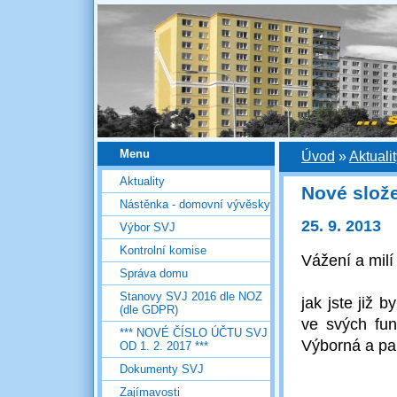
Menu
Úvod
»
Aktuali
Aktuality
Nové slož
Nástěnka - domovní vývěsky
25. 9. 2013
Výbor SVJ
Kontrolní komise
Vážení a milí
Správa domu
Stanovy SVJ 2016 dle NOZ
jak jste již 
(dle GDPR)
ve svých fun
*** NOVÉ ČÍSLO ÚČTU SVJ
Výborná a pa
OD 1. 2. 2017 ***
Dokumenty SVJ
Zajímavosti