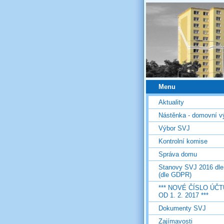
Menu
Aktuality
Nástěnka - domovní v
Výbor SVJ
Kontrolní komise
Správa domu
Stanovy SVJ 2016 dl
(dle GDPR)
*** NOVÉ ČÍSLO ÚČT
OD 1. 2. 2017 ***
Dokumenty SVJ
Zajímavosti