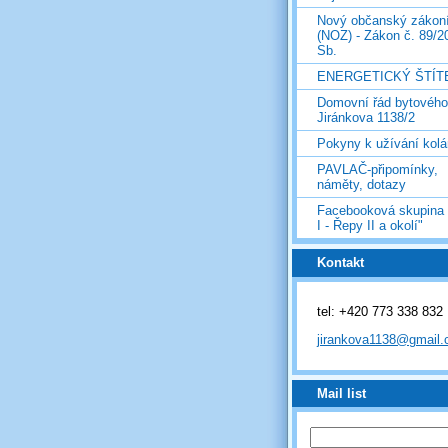
Nový občanský zákon
(NOZ) - Zákon č. 89/2
Sb.
ENERGETICKÝ ŠTÍT
Domovní řád bytovéh
Jiránkova 1138/2
Pokyny k užívání kolá
PAVLAČ-připomínky,
náměty, dotazy
Facebooková skupina
I - Řepy II a okolí"
Kontakt
tel: +420 773 338 832
jirankova1138@gmail
Mail list