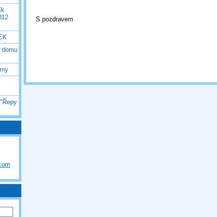
ík
012
S pozdravem
EK
o domu
rny
 "Řepy
.com