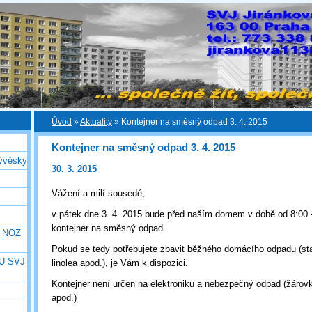
Úvod
»
Aktuality
»
Kontejner na směsný odpad 3. 4. 2015
Kontejner na směsný odpad 3. 4. 2015
ývěsky
30. 3. 2015
Vážení a milí sousedé,
v pátek dne 3. 4. 2015 bude před naším domem v době od 8:00 -
kontejner na směsný odpad.
e NOZ
Pokud se tedy potřebujete zbavit běžného domácího odpadu (sta
U SVJ
linolea apod.), je Vám k dispozici.
Kontejner není určen na elektroniku a nebezpečný odpad (žárovky
apod.)