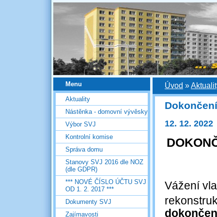
Menu
Úvod
»
Aktuali
Aktuality
Dokončení
Nástěnka - domovní vývěsky
12. 12. 2022
Výbor SVJ
Kontrolní komise
DOKONČ
Správa domu
Stanovy SVJ 2016 dle NOZ
(dle GDPR)
*** NOVÉ ČÍSLO ÚČTU SVJ
Vážení vla
OD 1. 2. 2017 ***
rekonstr
Dokumenty SVJ
dokonče
Zajímavosti