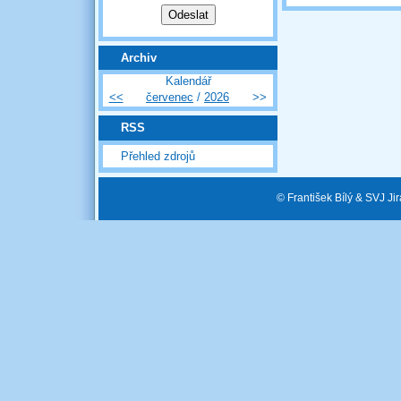
Archiv
Kalendář
<<
červenec
/
2026
>>
RSS
Přehled zdrojů
© František Bílý & SVJ J