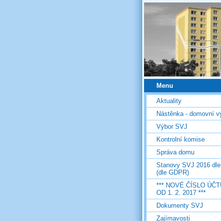
Menu
Aktuality
Nástěnka - domovní v
Výbor SVJ
Kontrolní komise
Správa domu
Stanovy SVJ 2016 dl
(dle GDPR)
*** NOVÉ ČÍSLO ÚČT
OD 1. 2. 2017 ***
Dokumenty SVJ
Zajímavosti