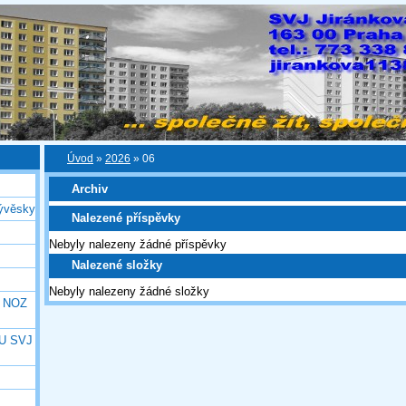
Úvod
»
2026
»
06
Archiv
ývěsky
Nalezené příspěvky
Nebyly nalezeny žádné příspěvky
Nalezené složky
Nebyly nalezeny žádné složky
e NOZ
U SVJ