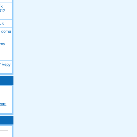
ík
012
EK
o domu
rny
 "Řepy
.com