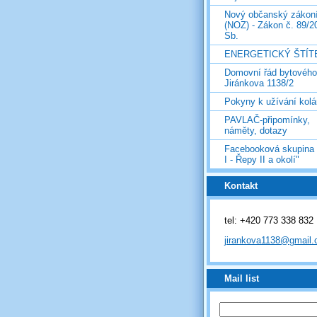
Nový občanský zákon
(NOZ) - Zákon č. 89/2
Sb.
ENERGETICKÝ ŠTÍT
Domovní řád bytovéh
Jiránkova 1138/2
Pokyny k užívání kolá
PAVLAČ-připomínky,
náměty, dotazy
Facebooková skupina
I - Řepy II a okolí"
Kontakt
tel: +420 773 338 832
jirankova1138@gmail
Mail list