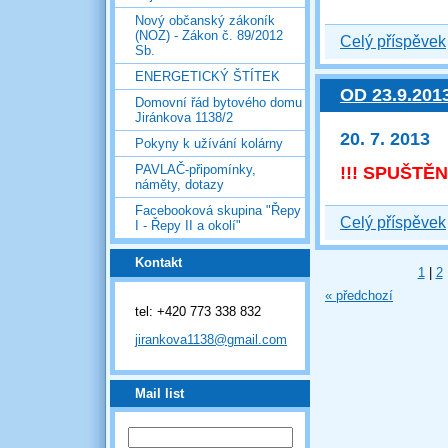
Nový občanský zákoník
(NOZ) - Zákon č. 89/2012
Celý příspěvek
Sb.
ENERGETICKÝ ŠTÍTEK
OD 23.9.20
Domovní řád bytového domu
Jiránkova 1138/2
20. 7. 2013
Pokyny k užívání kolárny
PAVLAČ-připomínky,
!!! SPUŠTĚ
náměty, dotazy
Facebooková skupina "Řepy
Celý příspěvek
I - Řepy II a okolí"
Kontakt
1
|
2
« předchozí
tel: +420 773 338 832
jirankova1138@gmail.com
Mail list