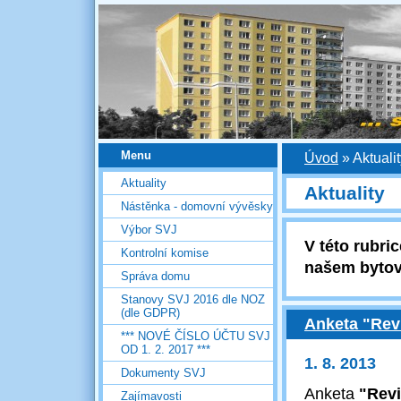
Menu
Úvod
»
Aktuali
Aktuality
Aktuality
Nástěnka - domovní vývěsky
Výbor SVJ
V této rubric
Kontrolní komise
našem byto
Správa domu
Stanovy SVJ 2016 dle NOZ
(dle GDPR)
Anketa "Revi
*** NOVÉ ČÍSLO ÚČTU SVJ
OD 1. 2. 2017 ***
1. 8. 2013
Dokumenty SVJ
Anketa
"Revi
Zajímavosti